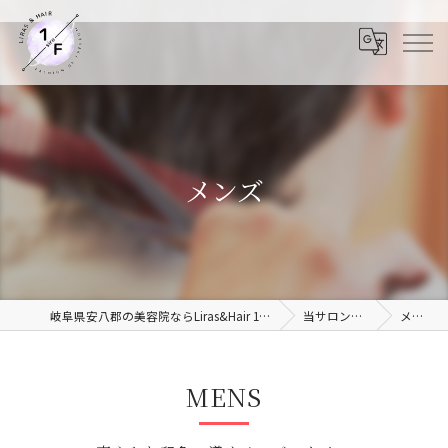
メンズ
岐阜県安八郡の美容院ならLiras&Hair 1/F 岐阜安八店
当サロンの特徴
メンズ
MENS