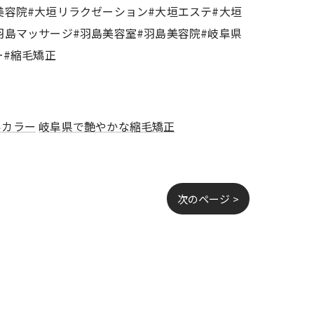
美容院#大垣リラクゼーション#大垣エステ#大垣
羽島マッサージ#羽島美容室#羽島美容院#岐阜県
ー#縮毛矯正
いカラー
岐阜県で艶やかな縮毛矯正
次のページ >