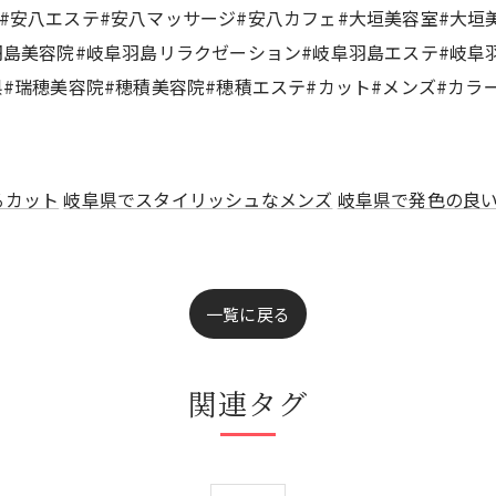
#安八エステ#安八マッサージ#安八カフェ#大垣美容室#大垣
羽島美容院#岐阜羽島リラクゼーション#岐阜羽島エステ#岐阜
県#瑞穂美容院#穂積美容院#穂積エステ#カット#メンズ#カラ
るカット
岐阜県でスタイリッシュなメンズ
岐阜県で発色の良
一覧に戻る
関連タグ