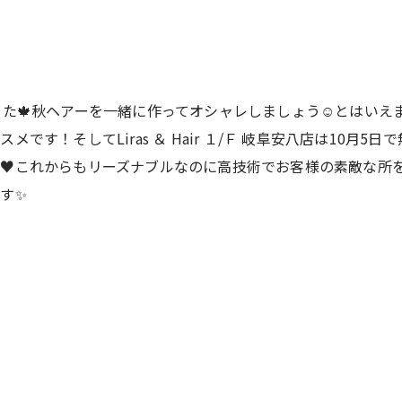
した🍁秋ヘアーを一緒に作ってオシャレしましょう☺️とはい
す！そしてLiras ＆ Hair １/Ｆ 岐阜安八店は10月5
️♥これからもリーズナブルなのに高技術でお客様の素敵な所
す✨